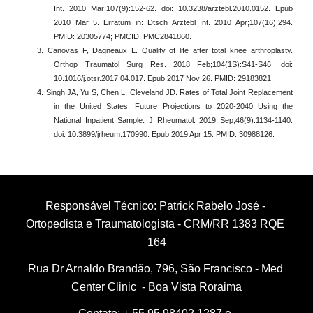
Int. 2010 Mar;107(9):152-62. doi: 10.3238/arztebl.2010.0152. Epub
2010 Mar 5. Erratum in: Dtsch Arztebl Int. 2010 Apr;107(16):294.
PMID: 20305774; PMCID: PMC2841860.
3. Canovas F, Dagneaux L. Quality of life after total knee arthroplasty.
Orthop Traumatol Surg Res. 2018 Feb;104(1S):S41-S46. doi:
10.1016/j.otsr.2017.04.017. Epub 2017 Nov 26. PMID: 29183821.
4. Singh JA, Yu S, Chen L, Cleveland JD. Rates of Total Joint Replacement
in the United States: Future Projections to 2020-2040 Using the
National Inpatient Sample. J Rheumatol. 2019 Sep;46(9):1134-1140.
doi: 10.3899/jrheum.170990. Epub 2019 Apr 15. PMID: 30988126.
Responsável Técnico: Patrick Rabelo José - 
Ortopedista e Traumatologista - CRM/RR 1383 RQE 
164
Rua Dr Arnaldo Brandão, 796, São Francisco - Med 
Center Clinic  - Boa Vista Roraima