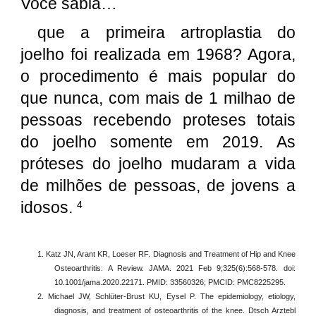
Você sabia…
que a primeira artroplastia do
joelho foi realizada em 1968? Agora,
o procedimento é mais popular do
que nunca, com mais de 1 milhao de
pessoas recebendo proteses
totais
do joelho somente em 2019. As
próteses do joelho mudaram a vida
de milhões de pessoas, de jovens a
idosos.
4
1. Katz JN, Arant KR, Loeser RF. Diagnosis and Treatment of Hip and Knee
Osteoarthritis: A Review. JAMA. 2021 Feb 9;325(6):568-578. doi:
10.1001/jama.2020.22171. PMID: 33560326; PMCID: PMC8225295.
2. Michael JW, Schlüter-Brust KU, Eysel P. The epidemiology, etiology,
diagnosis, and treatment of osteoarthritis of the knee. Dtsch Arztebl