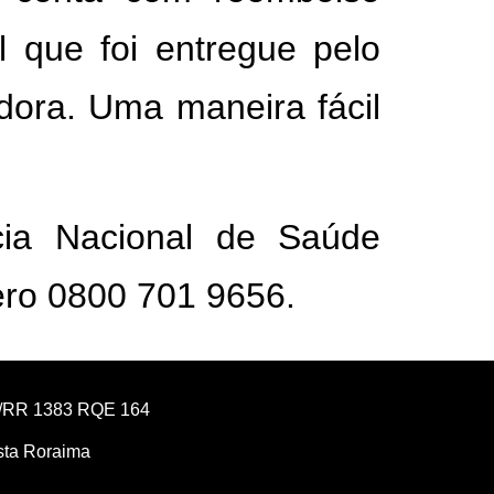
l que foi entregue pelo
ora. Uma maneira fácil
ia Nacional de Saúde
ero
0800 701 9656.
RM/RR 1383 RQE 164
ista Roraima