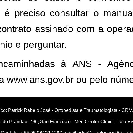
 é preciso consultar o manua
ontrato assinado com a operad
nio e perguntar.
encaminhadas à
ANS -
Agênc
a
www.ans.gov.br
ou pelo núm
co: Patrick Rabelo José - Ortopedista e Traumatologista - C
ldo Brandão, 796, São Francisco - Med Center Clinic - Boa V
Contato: + 55 95 98402 1287 e-mail:
adm@rabelortopedia.com